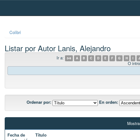
Skip
navigation
Colibri
Listar por Autor Lanis, Alejandro
Ir a:
0-9
A
B
C
D
E
F
G
H
I
J
O intro
Ordenar por:
En orden:
Mostra
Fecha de
Título