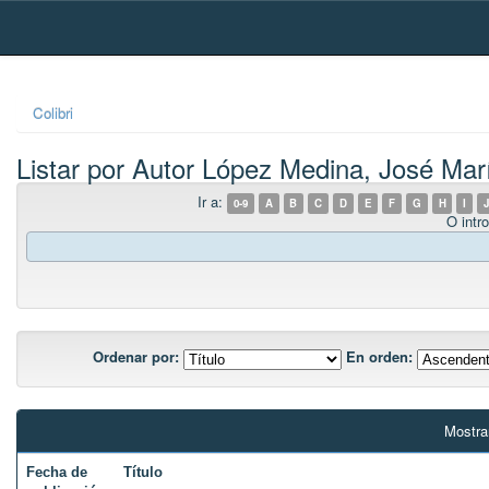
Skip
navigation
Colibri
Listar por Autor López Medina, José Mar
Ir a:
0-9
A
B
C
D
E
F
G
H
I
J
O intro
Ordenar por:
En orden:
Mostra
Fecha de
Título