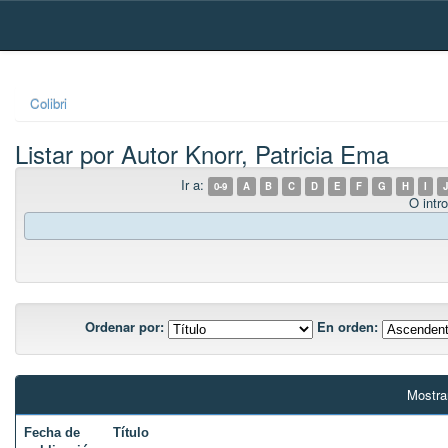
Skip
navigation
Colibri
Listar por Autor Knorr, Patricia Ema
Ir a:
0-9
A
B
C
D
E
F
G
H
I
J
O intro
Ordenar por:
En orden:
Mostra
Fecha de
Título