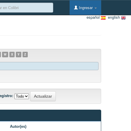
Ingresar
español
english
W
X
Y
Z
egistro:
Autor(es)