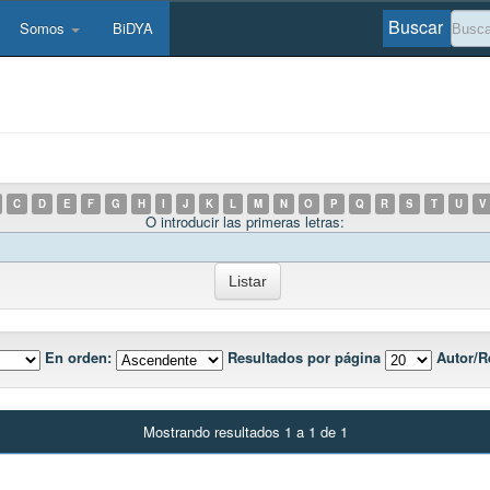
Buscar
Somos
BiDYA
C
D
E
F
G
H
I
J
K
L
M
N
O
P
Q
R
S
T
U
V
O introducir las primeras letras:
En orden:
Resultados por página
Autor/R
Mostrando resultados 1 a 1 de 1