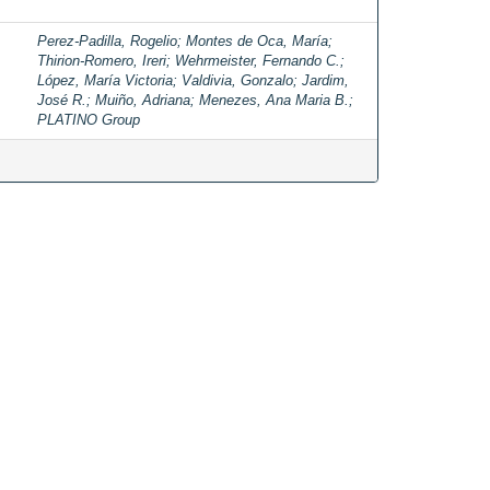
Perez-Padilla, Rogelio
;
Montes de Oca, María
;
Thirion-Romero, Ireri
;
Wehrmeister, Fernando C.
;
López, María Victoria
;
Valdivia, Gonzalo
;
Jardim,
José R.
;
Muiño, Adriana
;
Menezes, Ana Maria B.
;
PLATINO Group