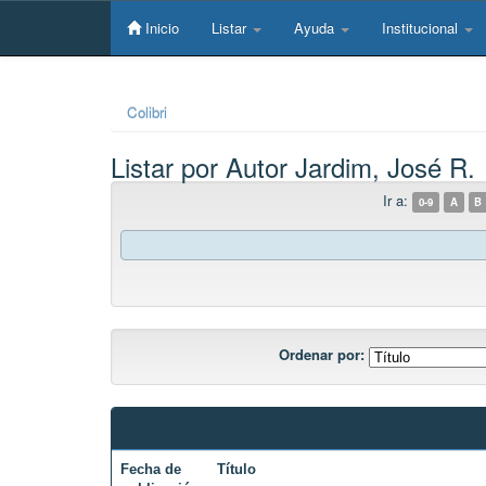
Skip
navigation
Inicio
Listar
Ayuda
Institucional
Colibri
Listar por Autor Jardim, José R.
Ir a:
0-9
A
B
Ordenar por:
Fecha de
Título