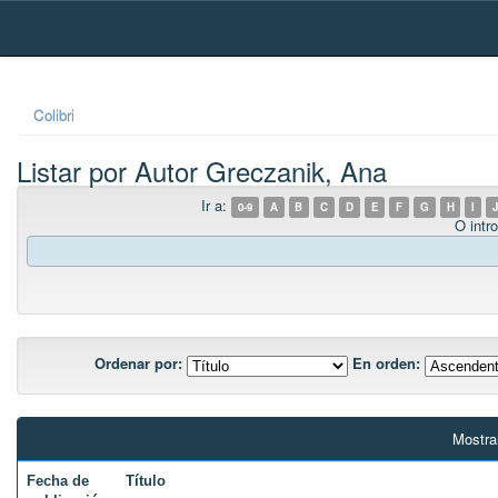
Skip
navigation
Colibri
Listar por Autor Greczanik, Ana
Ir a:
0-9
A
B
C
D
E
F
G
H
I
J
O intro
Ordenar por:
En orden:
Mostra
Fecha de
Título