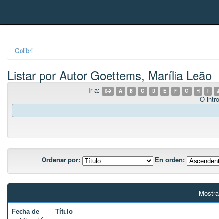
Skip
navigation
Colibri
Listar por Autor Goettems, Marília Leão
Ir a:
0-9
A
B
C
D
E
F
G
H
I
J
O intro
Ordenar por:
En orden:
Mostra
Fecha de
Título