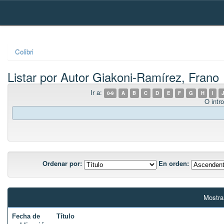
Skip
navigation
Colibri
Listar por Autor Giakoni-Ramírez, Frano
Ir a:
0-9
A
B
C
D
E
F
G
H
I
J
O intro
Ordenar por:
En orden:
Mostra
Fecha de
Título