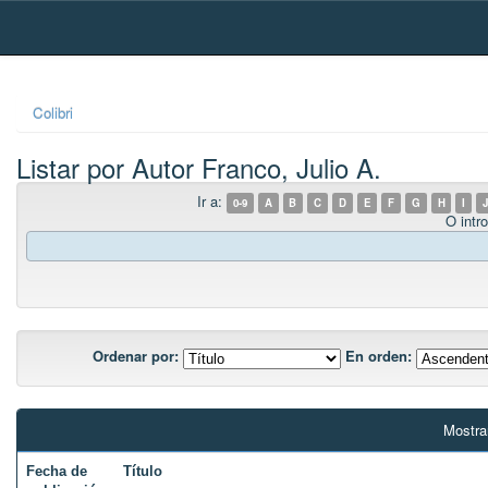
Skip
navigation
Colibri
Listar por Autor Franco, Julio A.
Ir a:
0-9
A
B
C
D
E
F
G
H
I
J
O intro
Ordenar por:
En orden:
Mostra
Fecha de
Título