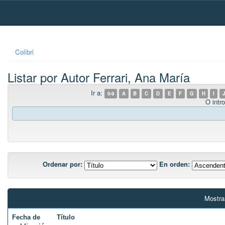
Skip
navigation
Colibri
Listar por Autor Ferrari, Ana María
Ir a:
0-9
A
B
C
D
E
F
G
H
I
J
O intro
Ordenar por:
En orden:
Mostra
Fecha de
Título