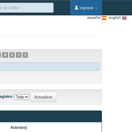
Ingresar
español
english
W
X
Y
Z
egistro:
Autor(es)