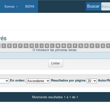
Buscar
Somos
BiDYA
rés
C
D
E
F
G
H
I
J
K
L
M
N
O
P
Q
R
S
T
U
V
O introducir las primeras letras:
En orden:
Resultados por página
Autor/R
Mostrando resultados 1 a 1 de 1