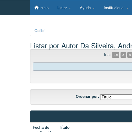
Skip
navigation
Inicio
Listar
Ayuda
Institucional
Colibri
Listar por Autor Da Silveira, And
Ir a:
0-9
A
B
Ordenar por:
Fecha de
Título