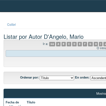
Skip
navigation
Colibri
Listar por Autor D'Angelo, Mario
Ir a:
0-9
A
B
C
D
E
F
G
H
I
J
O intro
Ordenar por:
En orden:
Mostra
Fecha de
Título