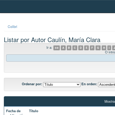
Skip
navigation
Colibri
Listar por Autor Caulín, María Clara
Ir a:
0-9
A
B
C
D
E
F
G
H
I
J
O intro
Ordenar por:
En orden:
Mostra
Fecha de
Título