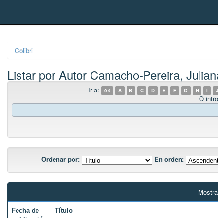
Skip
navigation
Colibri
Listar por Autor Camacho-Pereira, Julian
Ir a:
0-9
A
B
C
D
E
F
G
H
I
J
O intro
Ordenar por:
En orden:
Mostra
Fecha de
Título