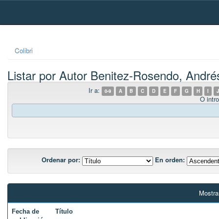
Skip
navigation
Colibri
Listar por Autor Benitez-Rosendo, André
Ir a:
0-9
A
B
C
D
E
F
G
H
I
J
O intro
Ordenar por:
En orden:
Mostra
Fecha de
Título