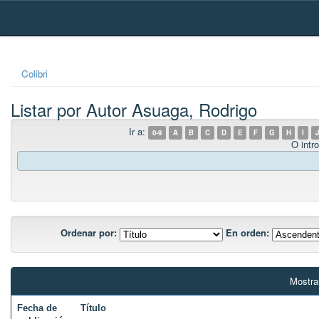
Skip
navigation
Colibri
Listar por Autor Asuaga, Rodrigo
Ir a:
0-9
A
B
C
D
E
F
G
H
I
J
O intro
Ordenar por:
En orden:
Mostra
Fecha de
Título