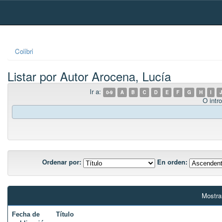
Skip
navigation
Colibri
Listar por Autor Arocena, Lucía
Ir a:
0-9
A
B
C
D
E
F
G
H
I
J
O intro
Ordenar por:
En orden:
Mostra
Fecha de
Título