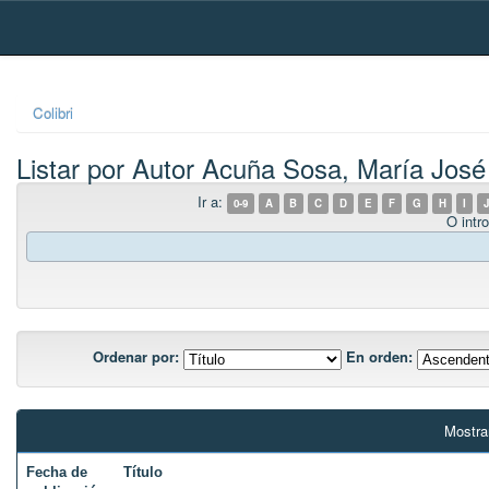
Skip
navigation
Colibri
Listar por Autor Acuña Sosa, María José
Ir a:
0-9
A
B
C
D
E
F
G
H
I
J
O intro
Ordenar por:
En orden:
Mostra
Fecha de
Título