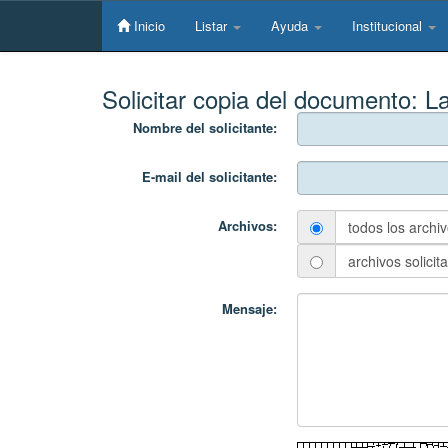
Skip
navigation
Inicio
Listar
Ayuda
Institucional
Solicitar copia del documento:
La
Nombre del solicitante:
E-mail del solicitante:
Archivos:
todos los archi
archivos solicit
Mensaje: