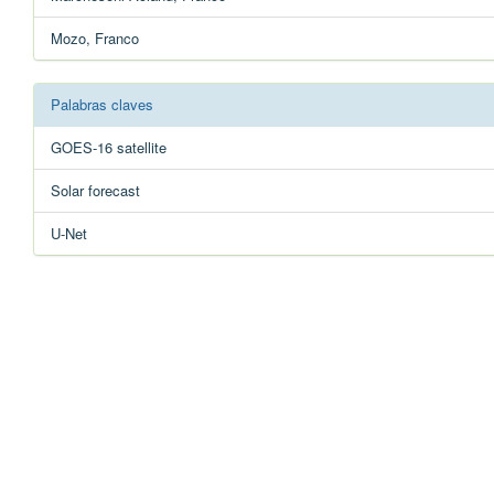
Mozo, Franco
Palabras claves
GOES-16 satellite
Solar forecast
U-Net