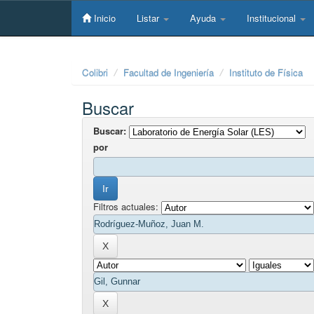
Skip
navigation
Inicio
Listar
Ayuda
Institucional
Colibri
Facultad de Ingeniería
Instituto de Física
Buscar
Buscar:
por
Filtros actuales: