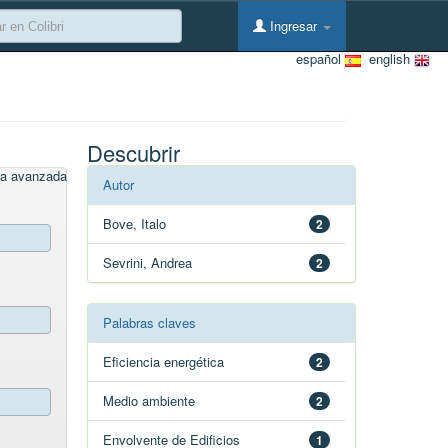
Ingresar
español
english
Descubrir
a avanzada
Autor
Bove, Italo
2
Sevrini, Andrea
2
Palabras claves
Eficiencia energética
2
Medio ambiente
2
Envolvente de Edificios
1