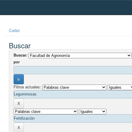
Skip
navigation
Colibri
Buscar
Buscar:
por
Filtros actuales: