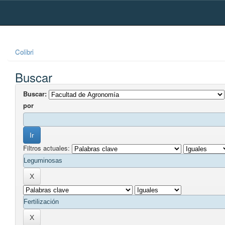
Skip
navigation
Colibri
Buscar
Buscar:
por
Filtros actuales: