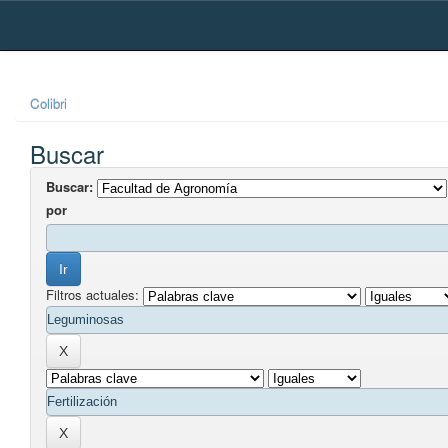
Skip
navigation
Colibri
Buscar
Buscar:
por
Filtros actuales: