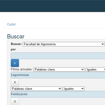
Skip
navigation
Colibri
Buscar
Buscar:
por
Filtros actuales: