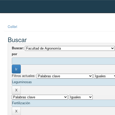
Skip
navigation
Colibri
Buscar
Buscar:
por
Filtros actuales: