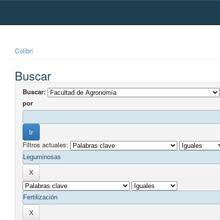
Skip
navigation
Colibri
Buscar
Buscar:
por
Filtros actuales: