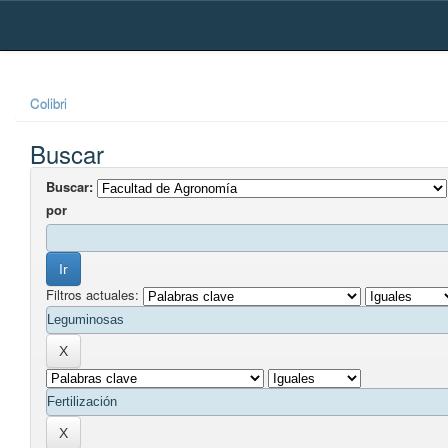
Skip
navigation
Colibri
Buscar
Buscar:
por
Filtros actuales: