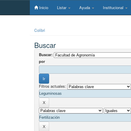
Skip
navigation
Inicio
Listar
Ayuda
Institucional
Colibri
Buscar
Buscar:
por
Filtros actuales: