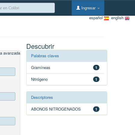
Ingresar
español
english
Descubrir
a avanzada
Palabras claves
Gramíneas
1
Nitrógeno
1
Descriptores
ABONOS NITROGENADOS
1