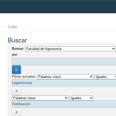
Skip
navigation
Colibri
Buscar
Buscar:
por
Filtros actuales: