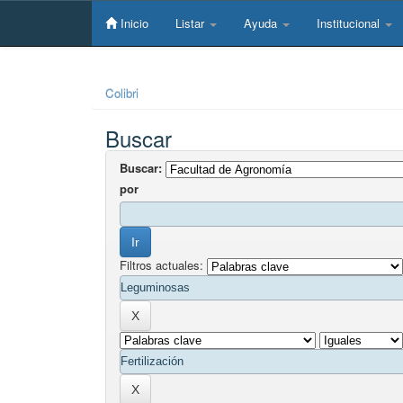
Skip
navigation
Inicio
Listar
Ayuda
Institucional
Colibri
Buscar
Buscar:
por
Filtros actuales: