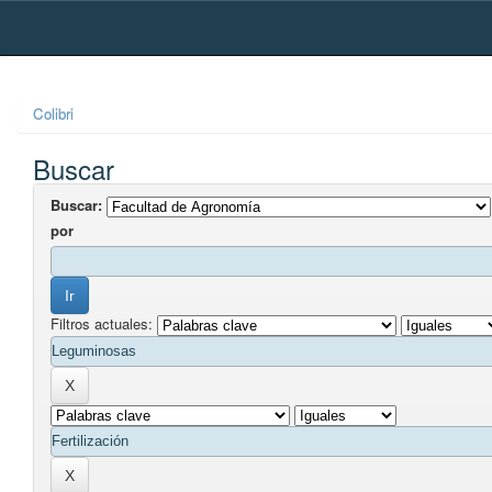
Skip
navigation
Colibri
Buscar
Buscar:
por
Filtros actuales: