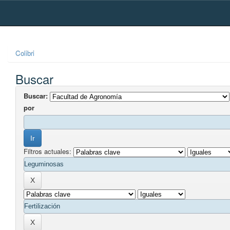
Skip
navigation
Colibri
Buscar
Buscar:
por
Filtros actuales: