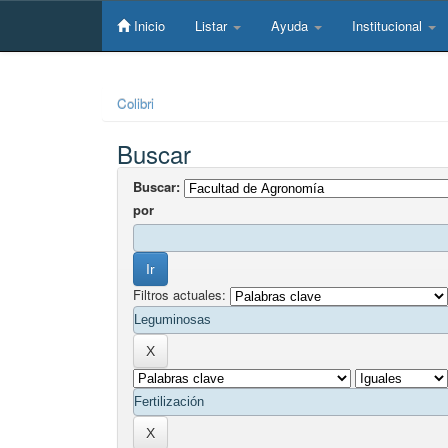
Skip
navigation
Inicio
Listar
Ayuda
Institucional
Colibri
Buscar
Buscar:
por
Filtros actuales: