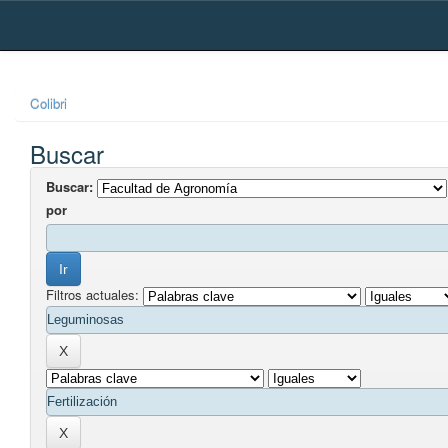
Skip
navigation
Colibri
Buscar
Buscar:
por
Filtros actuales: