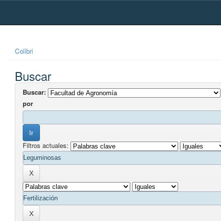
Skip
navigation
Colibri
Buscar
Buscar:
por
Filtros actuales: