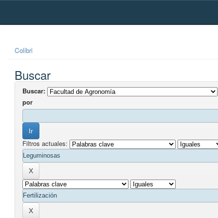
Skip
navigation
Colibri
Buscar
Buscar:
por
Filtros actuales: