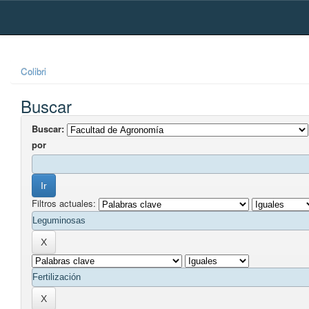
Skip
navigation
Colibri
Buscar
Buscar:
por
Filtros actuales: