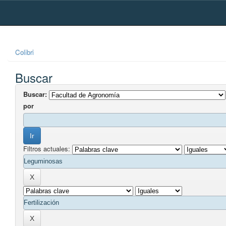
Skip
navigation
Colibri
Buscar
Buscar:
por
Filtros actuales: