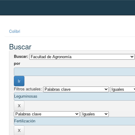
Skip
navigation
Colibri
Buscar
Buscar:
por
Filtros actuales: