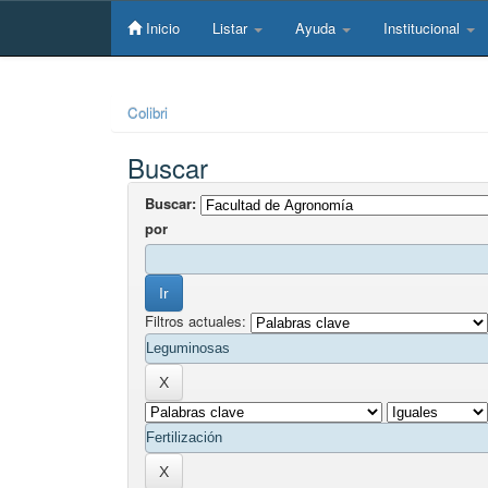
Skip
navigation
Inicio
Listar
Ayuda
Institucional
Colibri
Buscar
Buscar:
por
Filtros actuales: