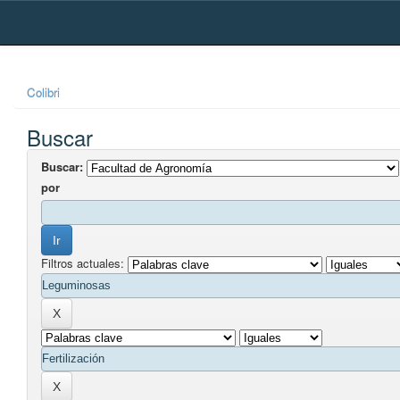
Skip
navigation
Colibri
Buscar
Buscar:
por
Filtros actuales: