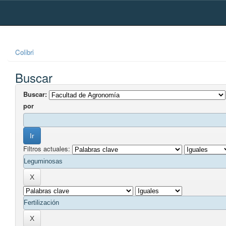
Skip
navigation
Colibri
Buscar
Buscar:
por
Filtros actuales: