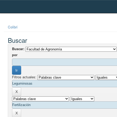
Skip
navigation
Colibri
Buscar
Buscar:
por
Filtros actuales: