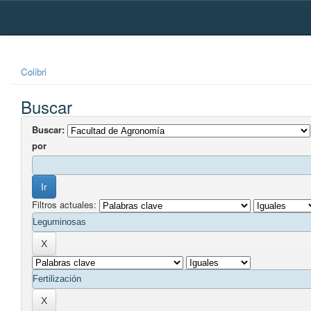
Skip
navigation
Colibri
Buscar
Buscar:
por
Filtros actuales: