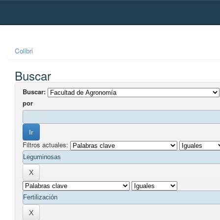
Skip
navigation
Colibri
Buscar
Buscar:
por
Filtros actuales: