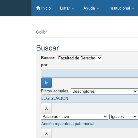
Skip
navigation
Inicio
Listar
Ayuda
Institucional
Colibri
Buscar
Buscar:
por
Filtros actuales: