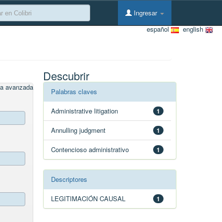
Ingresar
español
english
Descubrir
a avanzada
Palabras claves
Administrative litigation
1
Annulling judgment
1
Contencioso administrativo
1
Descriptores
LEGITIMACIÓN CAUSAL
1