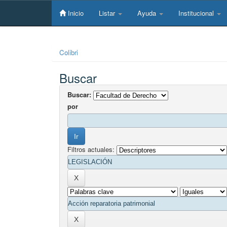
Skip
navigation
Inicio
Listar
Ayuda
Institucional
Colibri
Buscar
Buscar:
por
Filtros actuales: