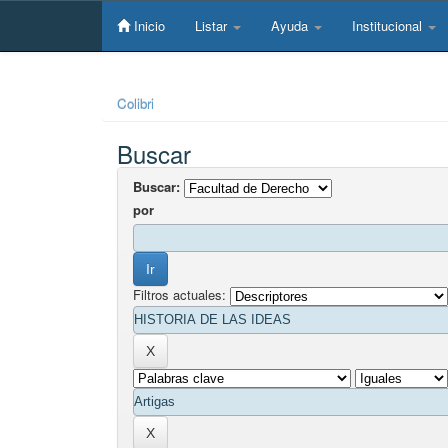
Skip
navigation
Inicio
Listar
Ayuda
Institucional
Colibri
Buscar
Buscar:
por
Filtros actuales: