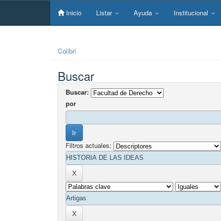
Skip
navigation
Inicio
Listar
Ayuda
Institucional
Colibri
Buscar
Buscar:
por
Filtros actuales: