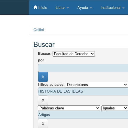
Skip
navigation
Inicio
Listar
Ayuda
Institucional
Colibri
Buscar
Buscar:
por
Filtros actuales: